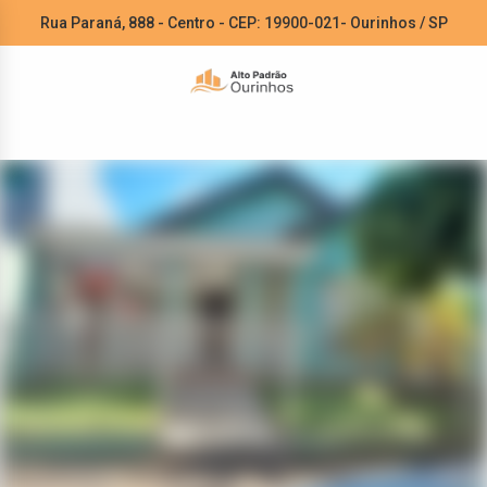
Rua Paraná, 888 - Centro - CEP: 19900-021- Ourinhos / SP