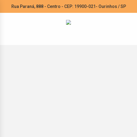
Rua Paraná, 888 - Centro - CEP: 19900-021- Ourinhos / SP