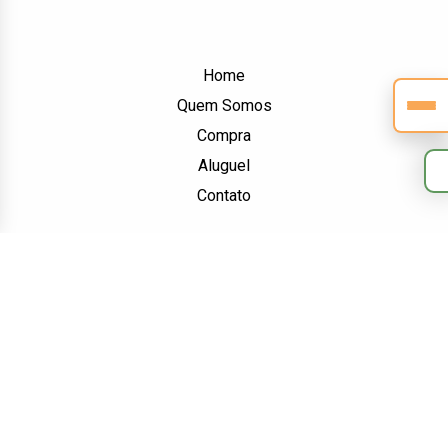
Home
Quem Somos
Compra
Aluguel
Contato
Contato
(14) 99607-2224
(00) 0000-0000
contato@altopadraoourinhos.com.br